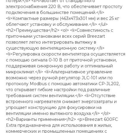
потери.</li> <li>Работает от стандартного
электроснабжения 220 В, что обеспечивает простоту
подключения в большинстве помещений.</li>
<li>Компактные размеры (463x473x301 мм) и вес 25 кг
облегчают установку и обслуживание.</li> </ul>
<h2>Преимущества</h2> <ol> <li>Совместимость с
приточными установками всех серий Breezart
позволяет легко интегрировать вытяжку в
существующую вентиляционную систему.</li>
<li>Регулировка скорости вентилятора осуществляется
с помощью сигнала 0-10 В от приточной установки,
поддерживая синхронную работу и оптимальный
микроклимат.</li> <li>Альтернативное управление
возможно через ручной регулятор JLC-101 или по
протоколу Modbus с помощью автоматики CP-JL202,
что открывает гибкие настройки под различные
требования систем вентиляции.</li> <li>Отсутствие
встроенного нагревателя снижает энергозатраты и
упрощает конструкцию для фокусировки на
вентиляции именно вытяжного воздуха.</li> </ol>
<h2>Варианты применения</h2> <p>Breezart 600FC
Extra предназначена для использования в жилых,
коммерческих и промышленных помещениях с