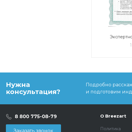
Экспертно
соответс
эпидеми
гиги
требован
Нужна
Подробно расскаже
консультация?
и подготовим ин
О Breezart
8 800 775-08-79
Политика
Заказать звонок