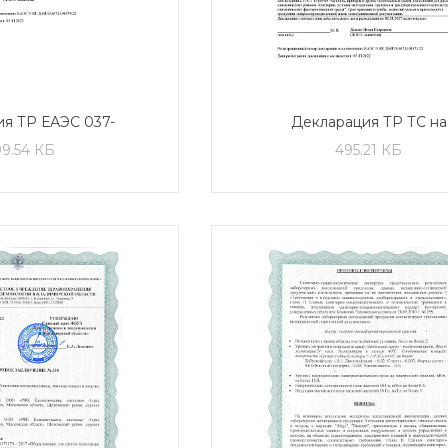
я ТР ЕАЭС 037-
Декларация ТР ТС на
вентиляционные
вентиляционные устано
99.54 КБ
495.21 КБ
тановки