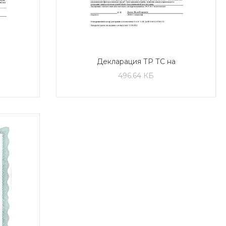
Декларация ТР ТС на
вки
чиллеры
496.64 КБ