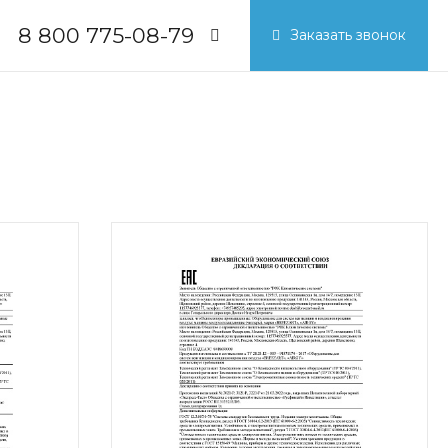
8 800 775-08-79
Заказать звонок
8 800 775-08-79
г. Москва, БЦ Вятский, ул.
Вятская д.70, офис 715
Пн-Пт: 9:30-18:00
Cб-Вс: Выходной
info@breezart.com.ru