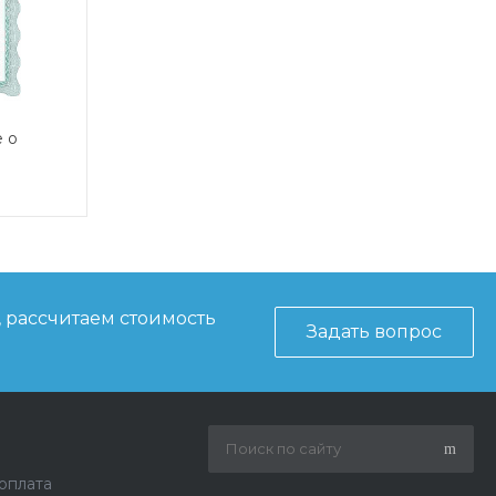
 о
о-
и
 2
, рассчитаем стоимость
Задать вопрос
 оплата