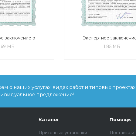
е заключение о
Экспертное заключение
твии санитарно-
соответствии санитарн
1.69 МБ
1.85 МБ
ологическим и
эпидемиологическим 
еническим
гигиеническим
иям Страница 1
требованиям Страница
м о наших услугах, видах работ и типовых проектах
дивидуальное предложение!
Каталог
Помощь
Приточные установки
Доставка и