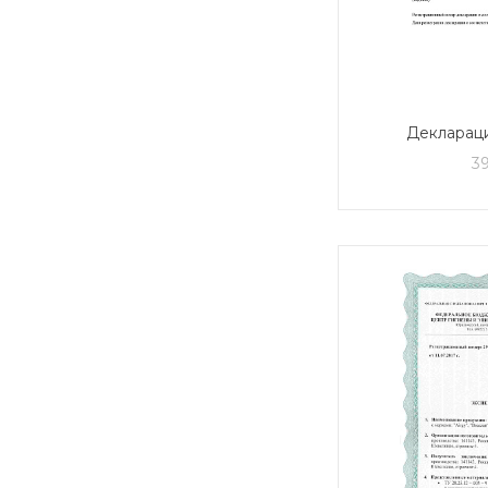
Деклараци
2016 на 
3
ус