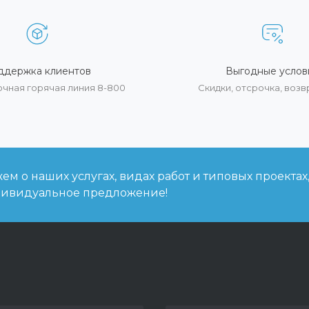
ддержка клиентов
Выгодные услов
очная горячая линия 8-800
Скидки, отсрочка, воз
м о наших услугах, видах работ и типовых проектах
дивидуальное предложение!