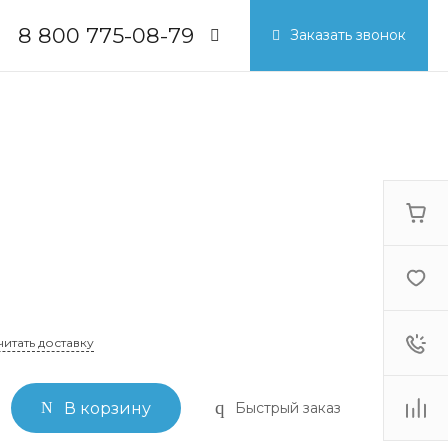
8 800 775-08-79
Заказать звонок
8 800 775-08-79
г. Москва, БЦ Вятский, ул.
Вятская д.70, офис 715
Пн-Пт: 9:30-18:00
Cб-Вс: Выходной
info@breezart.com.ru
читать доставку
Быстрый заказ
В корзину