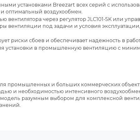
ными установками Breezart всех серий с использов
 и оптимальный воздухообмен.
ю вентилятора через регулятор JLC101-5K или упра
етры вентиляции под задачи и условия эксплуатаци
ует риски сбоев и обеспечивает надежность в рабо
я установки в промышленную вентиляцию с миним
а для промышленных и больших коммерческих объект
дью и необходимостью интенсивного воздухообмен
 модель разумным выбором для комплексной венти
язнений.