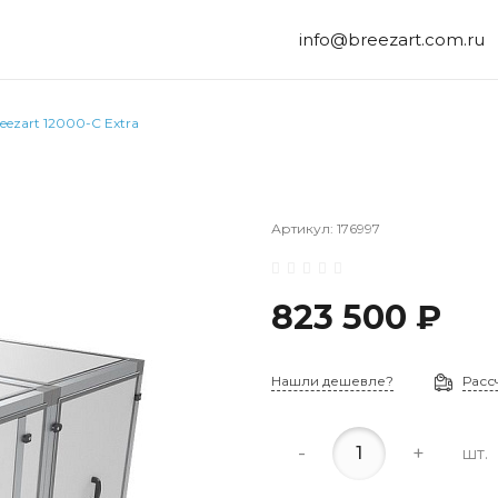
info@breezart.com.ru
eezart 12000-C Extra
Артикул:
176997
823 500 ₽
Нашли дешевле?
Расс
-
+
шт.