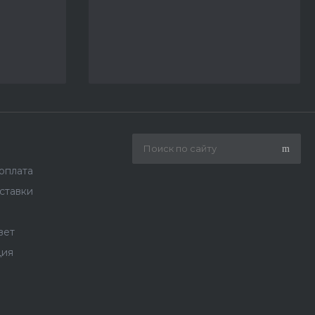
 оплата
ставки
вет
ция