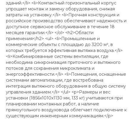
зданий.</li> <li>Компактный горизонтальный корпус
упрощает монтаж и замену оборудования, снижая
затраты на установку.</li> <li>Прочная конструкция и
российское производство обеспечивают надежность и
доступное сервисное обслуживание в течение 18
месяцев гарантии.</li> </ol> <h2>Области
применения</h2> <ul> <li>Промышленные и
коммерческие объекты с площадью до 3200 м², в
которых требуется эффективная вытяжка воздуха.</li>
<li>Комбинированные системы вентиляции, где
необходима синхронизация приточного и вытяжного
потоков для сохранения микроклимата и
энергоэффективности.</li> <li>Помещения, оснащенные
системами автоматизации, где востребована
интеграция вытяжного оборудования в общую систему
управления зданием.</li> </ul> <p>Размеры и вес
установки (1856x1010x1130 мм, 133 кг) учитываются при
планировании монтажных работ, а наличие
прямоугольного воздуховода облегчает подключение к
существующим инженерным коммуникациям.</p>