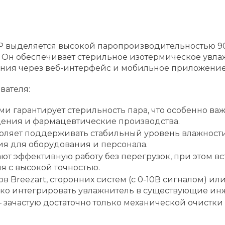
VP выделяется высокой паропроизводительностью 90
. Он обеспечивает стерильное изотермическое ув
ения через веб-интерфейс и мобильное приложение
вателя:
и гарантирует стерильность пара, что особенно в
дения и фармацевтические производства.
воляет поддерживать стабильный уровень влажност
я для оборудования и персонала.
ют эффективную работу без перегрузок, при этом в
я с высокой точностью.
в Breezart, сторонних систем (с 0-10В сигналом) и
бко интегрировать увлажнитель в существующие ин
зачастую достаточно только механической очистки 