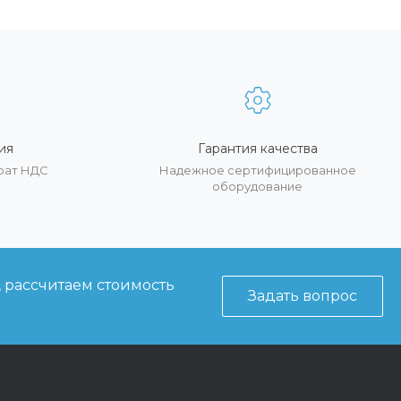
ия
Гарантия качества
врат НДС
Надежное сертифицированное
оборудование
, рассчитаем стоимость
Задать вопрос