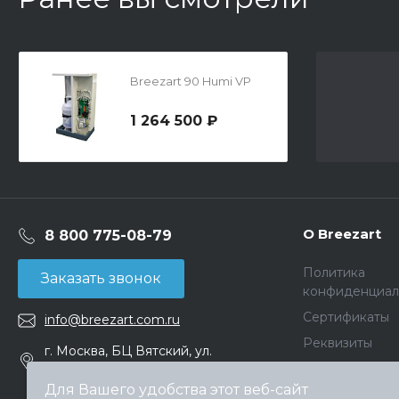
Breezart 90 Humi VP
1 264 500 ₽
О Breezart
8 800 775-08-79
Политика
Заказать звонок
конфиденциал
Сертификаты
info@breezart.com.ru
Реквизиты
г. Москва, БЦ Вятский, ул.
Вятская д.70, офис 715
Для Вашего удобства этот веб-сайт