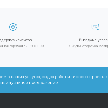
ддержка клиентов
Выгодные услов
очная горячая линия 8-800
Скидки, отсрочка, воз
м о наших услугах, видах работ и типовых проектах
дивидуальное предложение!