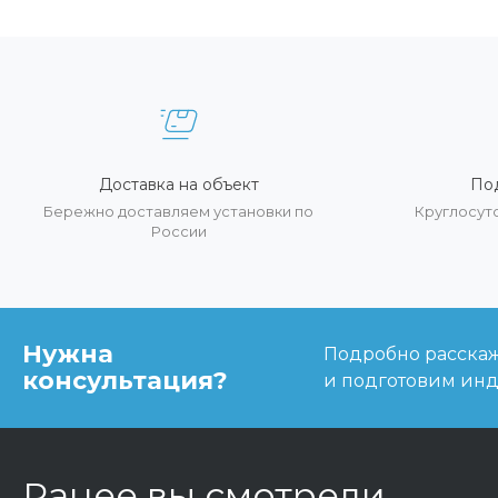
Доставка на объект
По
Бережно доставляем установки по
Круглосут
России
Нужна
Подробно расскаже
консультация?
и подготовим ин
Ранее вы смотрели