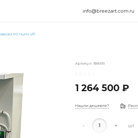
info@breezart.com.ru
reezart 90 Humi VP
Артикул:
188619
1 264 500 ₽
Нашли дешевле?
Расс
-
+
шт.