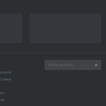
 оплата
ставки
вет
ция