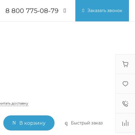
8 800 775-08-79
Заказать звонок
8 800 775-08-79
г. Москва, БЦ Вятский, ул.
Вятская д.70, офис 715
Пн-Пт: 9:30-18:00
Cб-Вс: Выходной
info@breezart.com.ru
читать доставку
Быстрый заказ
В корзину