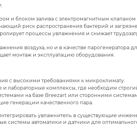
:
м и блоком залива с электромагнитным клапаном 
чающий риск распространения бактерий и загрязне
тролирует процессы увлажнения и снижает трудозат
ажнения воздуха, но и в качестве парогенератора 
ощает монтаж и эксплуатацию оборудования.
я с высокими требованиями к микроклимату.
 лабораторные комплексы, где необходим строгий 
темами на базе Breezart или сторонними система
щие генерации качественного пара.
ют интегрировать увлажнитель в существующие инж
ые системы автоматики и датчики для оптимального