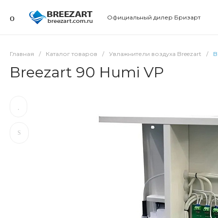
Официальный дилер Бризарт
Главная
/
Каталог товаров
/
Увлажнители воздуха Breezart
/
B
Breezart 90 Humi VP