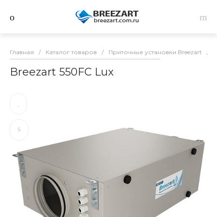
Главная
/
Каталог товаров
/
Приточные установки Breezart
/
B
Breezart 550FC Lux