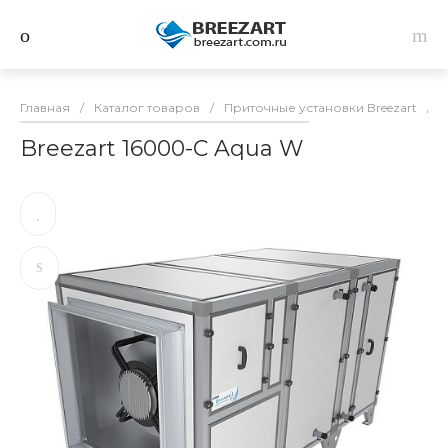
Главная
/
Каталог товаров
/
Приточные установки Breezart
/
B
Breezart 16000-C Aqua W