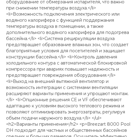
оборудование от обмерзания испарителя, что важно
при снижении температуры воздуха.</li>
<li>Возможность подключения электрического или
водяного калорифера с функцией поддержания
температуры воздуха в помещении, а также
дополнительного водяного калорифера для подогрева
бассейна.</li> <li>Система рециркуляции воздуха
предотвращает образование влажных зон, что создает
благоприятные условия для посетителей и защищает
конструкции бассейна.</li> <li>Контроль давления
холодильного контура с автоматической блокировкой
компрессора при авариях повышает надежность и
предотвращает повреждения оборудования.</li>
<li>Выход на внешний вытяжной вентилятор и
возможность интеграции с системами вентиляции
расширяют варианты применения и упрощают монтаж.
</li> <li>Опционные решения CE и VF обеспечивают
адаптацию к условиям высокого теплового режима и
позволяют оптимизировать энергозатраты, регулируя
объем подачи наружного воздуха.</li> </ul>
<h2>Варианты применения</h2> <p>Breezart 8000 Pool
DH подходит для частных и общественных бассейнов
средних и больших размеров. Осушитель эффективно