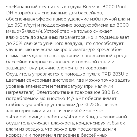
<p>Канальный осушитель воздуха Breezart 8000 Pool
DH разработан специально для бассейнов,
обеспечивая эффективное удаление избыточной влаги
(до 950 л/сут) и поддержание воздухообмена до 8000
м<sup>3</sup>/ч. Устройство не только снижает
влажность до заданных параметров, но и подмешивает
до 20% свежего уличного воздуха, что способствует
улучшению качества микроклимата.</p> <p>Особое
внимание уделено эксплуатации в агрессивной среде
бассейнов: корпус выполнен из прочной стали и
защищает внутренние элементы от коррозии.
Осушитель управляется с помощью пульта TPD-283U с
цветным сенсорным дисплеем, где можно точно задать
уровень влажности и температуру (при наличии
нагревателя). Электропитание трехфазное 380 В с
потребляемой мощностью 14,7 кВт обеспечивает
стабильную работу установки.</p> <h2>Основные
характеристики и их значение</h2> <ol> <li>
<strong>Принцип работы.</strong> Конденсационный
осушитель снижает влажность, конденсируя избыток
влаги из воздуха, что важно для предотвращения
коррозии и появления плесени в бассейнных