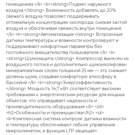
помещениях.</li> <li><strong>Подмес наружного
воздуха.</strong> Возможность добавлять до 20%
свежего воздуха позволяет поддерживать
оптимальную концентрацию кислорода, снижая застой
воздуха и обеспечивая свежесть внутри помещения.
</li> <li><strong>Автоматизация.</strong> Встроенные
датчики температуры и влажности контролируют и
поддерживают комфортные параметры без
постоянного вмешательства пользователя.</li> <li>
<strong>Шумозащита.</strong> Компрессор вынесен из
воздушного потока и дополнительно шумоизолирован
минераловатным слоем толщиной 25 мм — это снижает
уровень шума, создавая комфортную атмосферу в
бассейне.</li> <li><strong>Энергоэффективность.
</strong> Мощность 14,7 кВт соответствует высоким
требованиям к энергетическим ресурсам для мощных
объектов, что оправдывает надежность и
производительность оборудования.</li> </ol>
<h2>Особенности и преимущества</h2> <ul>
<li>Комплексная система контроля: датчики влажности
и температуры обеспечивают гибкое управление
микроклиматом, а функция LTP защищает