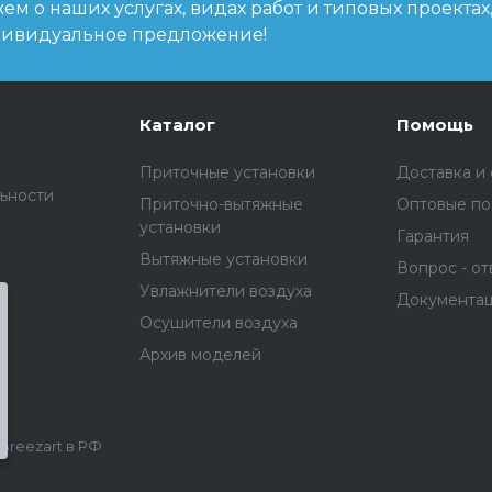
м о наших услугах, видах работ и типовых проектах
дивидуальное предложение!
Каталог
Помощь
Приточные установки
Доставка и
ьности
Приточно-вытяжные
Оптовые по
установки
Гарантия
Вытяжные установки
Вопрос - от
Увлажнители воздуха
Документа
Осушители воздуха
Архив моделей
reezart в РФ