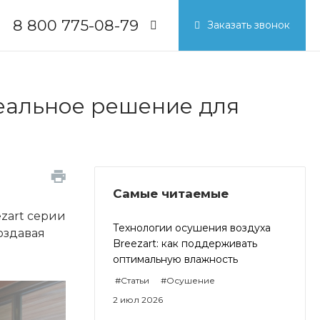
8 800 775-08-79
Заказать звонок
8 800 775-08-79
г. Москва, БЦ Вятский, ул.
Вятская д.70, офис 715
деальное решение для
Пн-Пт: 9:30-18:00
Cб-Вс: Выходной
info@breezart.com.ru
Самые читаемые
zart серии
Технологии осушения воздуха
оздавая
Breezart: как поддерживать
оптимальную влажность
#Статьи
#Осушение
2 июл 2026