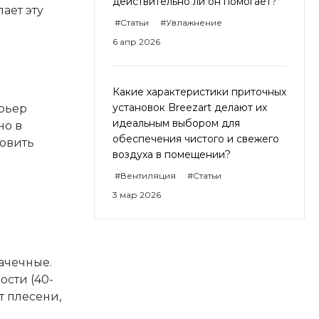
действительно ли он помогает?
ает эту
#Статьи
#Увлажнение
6 апр 2026
Какие характеристики приточных
установок Breezart делают их
ерьер
идеальным выбором для
но в
обеспечения чистого и свежего
овить
воздуха в помещении?
#Вентиляция
#Статьи
3 мар 2026
ачечные.
сти (40-
т плесени,