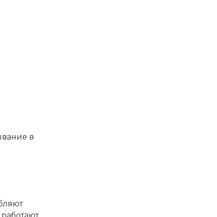
ывание в
бляют
 работают