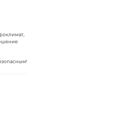
роклимат,
решение
езопасным!