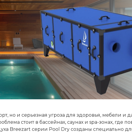
рт, но и серьезная угроза для здоровья, мебели и 
облема стоит в бассейнах, саунах и spa-зонах, где 
уха Breezart серии Pool Dry созданы специально дл